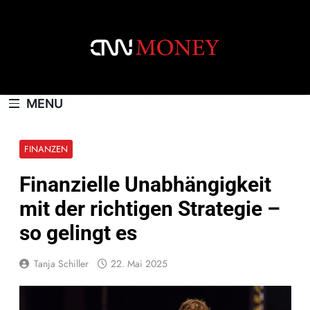
Skip
to
content
CNNMONEY.CH
MENU
FINANZEN
Finanzielle Unabhängigkeit
mit der richtigen Strategie –
so gelingt es
Tanja Schiller
22. Mai 2025