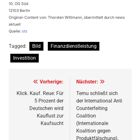
10. OG Süd
12103 Berlin
Original-Content von: Thorsten Wittmann, übermittelt durch news
aktuell
Quelle:
ots
Tagged:
Bild
Finanzdienstleistung
Investition
Beitragsnavigation
Vorherige:
Nächster:
Klick. Kauf. Reue: Für
Temu schließt sich
5 Prozent der
der International Anti
Deutschen wird
Counterfeiting
Kauflust zur
Coalition
Kaufsucht
(Internationale
Koalition gegen
Produktfälschung),