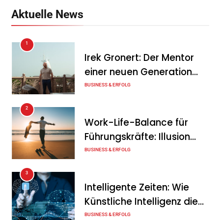
Anlagenkombination
Aktuelle News
Tanja Schiller
6. August 2026
1
KSB mit starkem
Irek Gronert: Der Mentor
Geschäftsverlauf im
einer neuen Generation
zweiten Quartal
von Unternehmern
BUSINESS & ERFOLG
Tanja Schiller
6. August 2026
2
Intersolar-Trend 2026:
Work-Life-Balance für
Warum Batteriespeicher
Führungskräfte: Illusion
zum wichtigsten Baustein
oder echte Chance?
BUSINESS & ERFOLG
der Energiewende werden
3
Tanja Schiller
6. August 2026
Intelligente Zeiten: Wie
Künstliche Intelligenz die
Geschäftswelt verändert
BUSINESS & ERFOLG