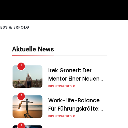
ESS & ERFOLG
Aktuelle News
1
Irek Gronert: Der
Mentor Einer Neuen
Generation Von
BUSINESS & ERFOLG
Unternehmern
2
Work-Life-Balance
Für Führungskräfte:
Illusion Oder Echte
BUSINESS & ERFOLG
Chance?
3