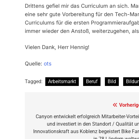
Drittens gefiel mir das Curriculum an sich. Ma
eine sehr gute Vorbereitung für den Tech-Mar
Curriculums für die ersten Programmieraufga
immer wieder den Anstoß, weiterzugehen, als
Vielen Dank, Herr Hennig!
Quelle:
ots
Tagged:
Arbeitsmarkt
Beruf
Bild
Bildu
Beitragsnavigation
Vorherig
Canyon entwickelt erfolgreich Mitarbeiter-Vortei
und investiert in den Standort / Qualität u
Innovationskraft aus Koblenz begeistert Bike Fa
in 78 Ländern weltwe