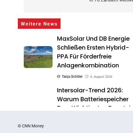
Weitere News
MaxSolar Und DB Energie
Schließen Ersten Hybrid-
PPA Für Förderfreie
Anlagenkombination
Tanja Schiller
6. August 2026
Intersolar-Trend 2026:
Warum Batteriespeicher
Zum Wichtigsten Baustei
Der Energiewende Werde
© CNN Money
Tanja Schiller
6. August 2026