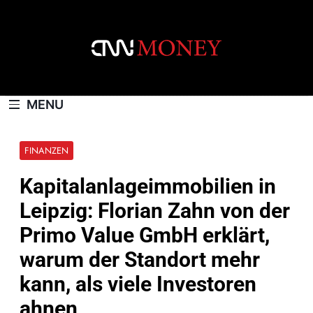
Skip
to
content
CNNMONEY.CH
MENU
FINANZEN
Kapitalanlageimmobilien in
Leipzig: Florian Zahn von der
Primo Value GmbH erklärt,
warum der Standort mehr
kann, als viele Investoren
ahnen