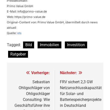
Pressekontakt:
Primo Value GmbH
E-Mail:
info@primo-value.de
Web: https://primo-value.de
Original-Content von: Primo Value GmbH, übermittelt durch news
aktuell
Quelle:
ots
Tagged:
Bild
Immobilien
Investition
Ratgeber
Beitragsnavigation
Vorherige:
Nächster:
Sebastian
FRV sichert 2,3 GW
Ohligschläger von
Netzanschlusskapazität
Ohligschläger
für Solar- und
Consulting: Wie
Batteriespeicherprojekte
Geschäftsführer ihre
in Deutschland