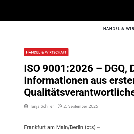
Skip
to
content
CNNM
HANDEL & WI
HANDEL & WIRTSCHAFT
ISO 9001:2026 – DGQ, 
Informationen aus erste
Qualitätsverantwortlich
Tanja Schiller
2. September 2025
Frankfurt am Main/Berlin (ots) –