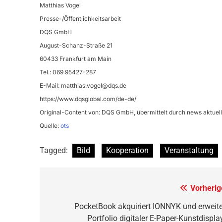
Matthias Vogel
Presse-/Öffentlichkeitsarbeit
DQS GmbH
August-Schanz-Straße 21
60433 Frankfurt am Main
Tel.: 069 95427-287
E-Mail:
matthias.vogel@dqs.de
https://www.dqsglobal.com/de-de/
Original-Content von: DQS GmbH, übermittelt durch news aktuell
Quelle:
ots
Tagged:
Bild
Kooperation
Veranstaltung
Beitragsnavigation
Vorherig
PocketBook akquiriert IONNYK und erweite
Portfolio digitaler E-Paper-Kunstdispla