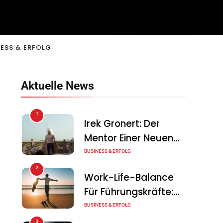
ESS & ERFOLG
Aktuelle News
1
Irek Gronert: Der
Mentor Einer Neuen
Generation Von
BUSINESS & ERFOLG
Unternehmern
2
Work-Life-Balance
Für Führungskräfte:
Illusion Oder Echte
BUSINESS & ERFOLG
Chance?
3