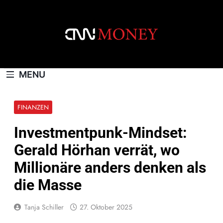
Skip
to
content
CNNMONEY.CH
MENU
FINANZEN
Investmentpunk-Mindset:
Gerald Hörhan verrät, wo
Millionäre anders denken als
die Masse
Tanja Schiller
27. Oktober 2025