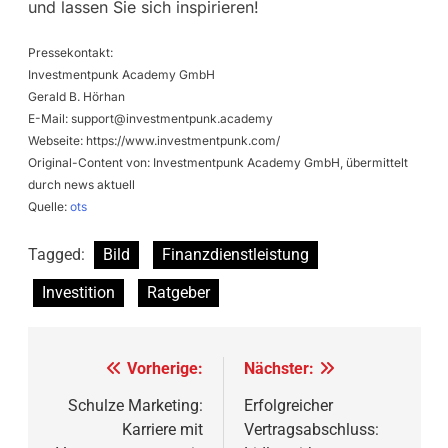
und lassen Sie sich inspirieren!
Pressekontakt:
Investmentpunk Academy GmbH
Gerald B. Hörhan
E-Mail:
support@investmentpunk.academy
Webseite: https://www.investmentpunk.com/
Original-Content von: Investmentpunk Academy GmbH, übermittelt
durch news aktuell
Quelle:
ots
Tagged:
Bild
Finanzdienstleistung
Investition
Ratgeber
Beitragsnavigation
Vorherige:
Nächster:
Schulze Marketing:
Erfolgreicher
Karriere mit
Vertragsabschluss: