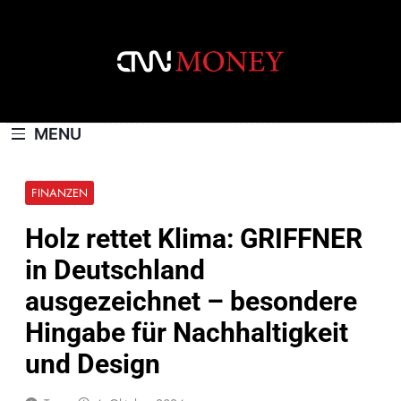
Skip
to
content
CNNMONEY.CH
MENU
FINANZEN
Holz rettet Klima: GRIFFNER
in Deutschland
ausgezeichnet – besondere
Hingabe für Nachhaltigkeit
und Design