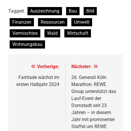
Tagged:
Auszeichnung
Bau
Bild
Finanzen
Ressourcen
Umwelt
Vermischtes
Wald
Wirtschaft
Wohnungsbau
Beitragsnavigation
Vorherige:
Nächster:
Fairtrade wächst im
26. Generali Köln
ersten Halbjahr 2024
Marathon: REWE
Group unterstützt das
Lauf-Event der
Domstadt seit 23
Jahren – in diesem
Jahr mit prominenter
Staffel um REWE