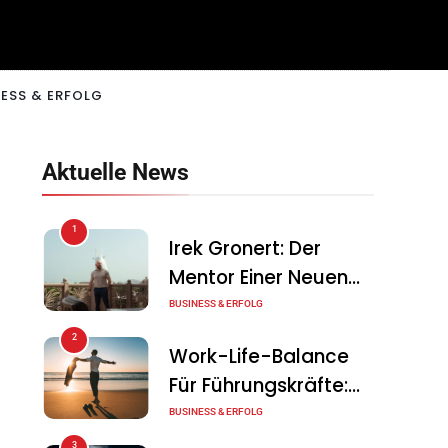
ESS & ERFOLG
Aktuelle News
1
Irek Gronert: Der
Mentor Einer Neuen
Generation Von
BUSINESS & ERFOLG
Unternehmern
2
Work-Life-Balance
Für Führungskräfte:
Illusion Oder Echte
BUSINESS & ERFOLG
Chance?
3