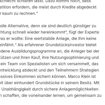
 schlecht schlafen lässt. Dazu kommt noch, dass
ition erfordern, die meist durch Kredite abgedeckt
er kaum zu rechnen.“
olle Alternative, denn sie sind deutlich günstiger zu
htung schnell wieder hereinkommt“, fügt der Experte
was er wollte: Eine wertstabile Anlage, die ihm keine
infährt.“ Als erfahrener Grundstücksinvestor bietet
dene Ausbildungsprogramme an, die Anleger bei der
ützen und ihren Kauf, ihre Nutzungsoptimierung und
r ein Team von Spezialisten um sich versammelt, das
entwicklung abdeckt und den Teilnehmern Strategien
 passives Einkommen sichern können. Marco Klein ist
eit über einhundert Grundstücke in seinem Besitz. Mit
 Unabhängigkeit durch sichere Anlagemöglichkeiten
n schaffen, die voneinander lernen, um gemeinsam zu