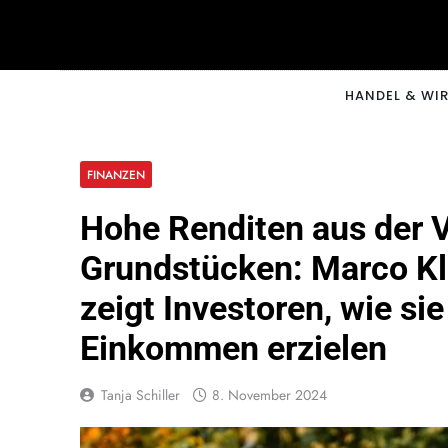
Skip
to
content
CNNM
HANDEL & WI
FINANZEN
Hohe Renditen aus der 
Grundstücken: Marco K
zeigt Investoren, wie si
Einkommen erzielen
Tanja Schiller
8. November 2024