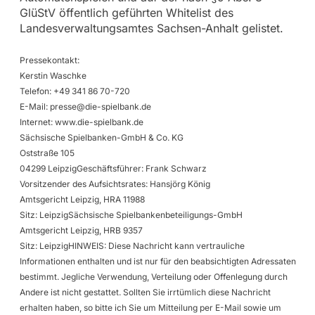
GlüStV öffentlich geführten Whitelist des
Landesverwaltungsamtes Sachsen-Anhalt gelistet.
Pressekontakt:
Kerstin Waschke
Telefon: +49 341 86 70-720
E-Mail:
presse@die-spielbank.de
Internet: www.die-spielbank.de
Sächsische Spielbanken-GmbH & Co. KG
Oststraße 105
04299 LeipzigGeschäftsführer: Frank Schwarz
Vorsitzender des Aufsichtsrates: Hansjörg König
Amtsgericht Leipzig, HRA 11988
Sitz: LeipzigSächsische Spielbankenbeteiligungs-GmbH
Amtsgericht Leipzig, HRB 9357
Sitz: LeipzigHINWEIS: Diese Nachricht kann vertrauliche
Informationen enthalten und ist nur für den beabsichtigten Adressaten
bestimmt. Jegliche Verwendung, Verteilung oder Offenlegung durch
Andere ist nicht gestattet. Sollten Sie irrtümlich diese Nachricht
erhalten haben, so bitte ich Sie um Mitteilung per E-Mail sowie um