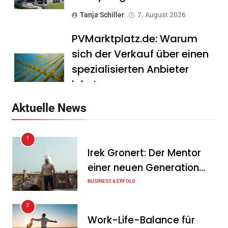
Tanja Schiller
7. August 2026
PVMarktplatz.de: Warum
sich der Verkauf über einen
spezialisierten Anbieter
lohnt
Tanja Schiller
7. August 2026
Aktuelle News
HS Führungscoaching:
1
Warum ein
Irek Gronert: Der Mentor
Mitarbeitergespräch pro
einer neuen Generation
Jahr nichts verändert – und
von Unternehmern
BUSINESS & ERFOLG
was stattdessen
Verbindlichkeit schafft
2
Work-Life-Balance für
Tanja Schiller
7. August 2026