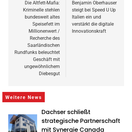
Die Altfett-Mafia:
Benjamin Oberhauser
Kriminelle stehlen
steigt bei Speed U Up
bundesweit altes
Italien ein und
Speisefett im
verstärkt die digitale
Millionenwert /
Innovationskraft
Recherche des
Saarländischen
Rundfunks beleuchtet
Geschäft mit
ungewöhnlichem
Diebesgut
Weitere News
Dachser schließt
strategische Partnerschaft
mit Synergie Canada