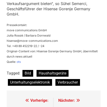
Verkaufsargument bieten“, so Sühel Semerci,
Geschäftsführer der Hisense Gorenje Germany
GmbH.
Pressekontakt:
move communications GmbH
Jutta Rossié / Barbara Dornwald
hisense@move-communications.com
Tel. +49 89 452219-22 / -24
Original-Content von: Hisense Gorenje Germany GmbH, übermittelt
durch news aktuell
Quelle:
ots
Tagged:
Bild
Haushaltsgeräte
Unterhaltungselektronik
Verbraucher
Beitragsnavigation
Vorherige:
Nächster: