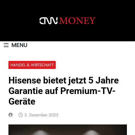
Skip
to
content
CNNMONEY.CH
MENU
HANDEL & WIRTSCHAFT
Hisense bietet jetzt 5 Jahre
Garantie auf Premium-TV-
Geräte
3. Dezember 2025