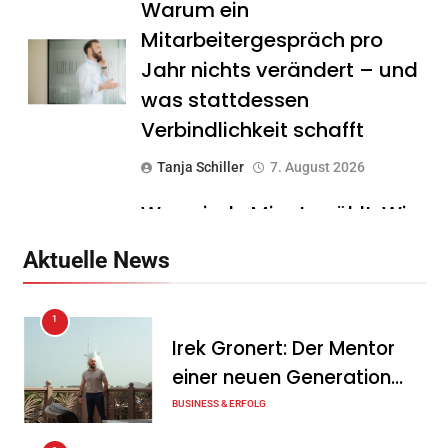
Warum ein
Mitarbeitergespräch pro
Jahr nichts verändert – und
was stattdessen
Verbindlichkeit schafft
Tanja Schiller
7. August 2026
Wenn jede Minute zählt: Wie
Onboard-Kurier-Spezialist
Aktuelle News
OBC ONE die internationale
Notfalllogistik neu denkt
1
Tanja Schiller
6. August 2026
Irek Gronert: Der Mentor
einer neuen Generation
MaxSolar und DB Energie
von Unternehmern
BUSINESS & ERFOLG
schließen ersten Hybrid-
PPA für förderfreie