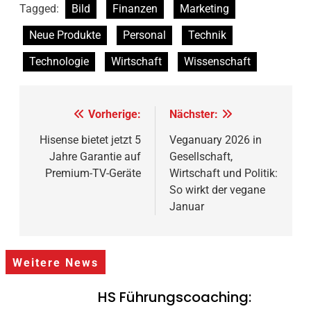
Tagged:
Bild
Finanzen
Marketing
Neue Produkte
Personal
Technik
Technologie
Wirtschaft
Wissenschaft
Beitragsnavigation
Vorherige:
Nächster:
Hisense bietet jetzt 5
Veganuary 2026 in
Jahre Garantie auf
Gesellschaft,
Premium-TV-Geräte
Wirtschaft und Politik:
So wirkt der vegane
Januar
Weitere News
HS Führungscoaching: