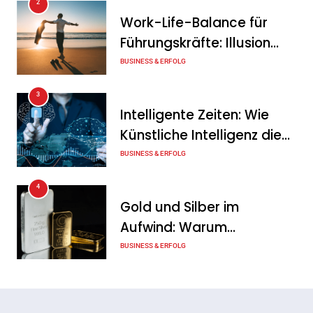
2
Anlagenkombination
Work-Life-Balance für
Führungskräfte: Illusion
Tanja Schiller
6. August 2026
oder echte Chance?
BUSINESS & ERFOLG
KSB mit starkem
3
Geschäftsverlauf im
Intelligente Zeiten: Wie
zweiten Quartal
Künstliche Intelligenz die
Tanja Schiller
6. August 2026
Geschäftswelt verändert
BUSINESS & ERFOLG
4
Gold und Silber im
Aufwind: Warum
Edelmetalle als sicherer
BUSINESS & ERFOLG
Hafen zurück sind
5
Erfolgreich verhandeln: