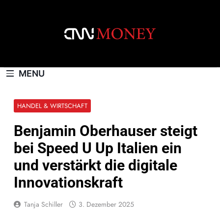
Skip
to
content
CNNMONEY.CH
MENU
HANDEL & WIRTSCHAFT
Benjamin Oberhauser steigt
bei Speed U Up Italien ein
und verstärkt die digitale
Innovationskraft
Tanja Schiller
3. Dezember 2025