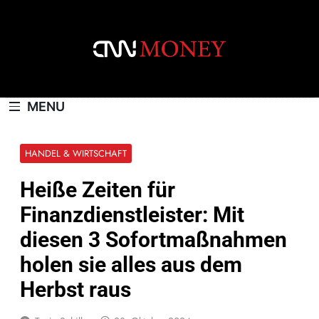
Skip
to
content
CNNMONEY.CH
MENU
HANDEL & WIRTSCHAFT
Heiße Zeiten für
Finanzdienstleister: Mit
diesen 3 Sofortmaßnahmen
holen sie alles aus dem
Herbst raus