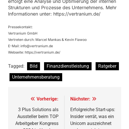
erfolgt eine Analyse und Optimierung der internen
Strukturen und Prozesse des Unternehmens. Mehr
Informationen unter: https://vertranium.de/
Pressekontakt:
Vertranium GmbH
Vertreten durch: Marcel Mankas & Kevin Fiawoo
E-Mail:
info@vertranium.de
Webseite: https://vertranium.de/
Tagged:
Bild
Finanzdienstleistung
Ratgeber
Unternehmensberatung
Beitragsnavigation
Vorherige:
Nächster:
3 Plus Solutions als
Erfolgreiche Start-ups:
Aussteller beim TOP
Insider verrät, was ein
Arbeitgeber Kongress
Unicorn auszeichnet