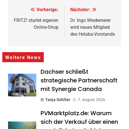
Beitragsnavigation
Vorherige:
Nächster:
FRITZ! startet eigenen
Dr. Ingo Wiedemeier
Online-Shop
wird neues Mitglied
des Helaba-Vorstands
Weitere News
Dachser schließt
strategische Partnerschaft
mit Synergie Canada
Tanja Schiller
7. August 2026
PVMarktplatz.de: Warum
sich der Verkauf über einen