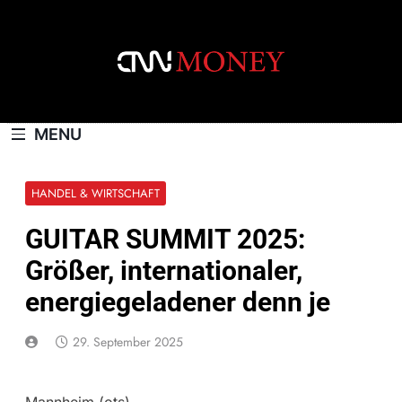
Skip
to
content
CNNMONEY.CH
MENU
HANDEL & WIRTSCHAFT
GUITAR SUMMIT 2025:
Größer, internationaler,
energiegeladener denn je
29. September 2025
Mannheim (ots) –