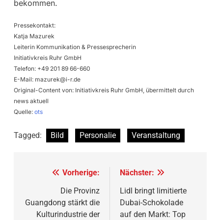
bekommen.
Pressekontakt:
Katja Mazurek
Leiterin Kommunikation & Pressesprecherin
Initiativkreis Ruhr GmbH
Telefon: +49 201 89 66-660
E-Mail:
mazurek@i-r.de
Original-Content von: Initiativkreis Ruhr GmbH, übermittelt durch
news aktuell
Quelle:
ots
Tagged:
Bild
Personalie
Veranstaltung
Beitragsnavigation
Vorherige:
Nächster:
Die Provinz
Lidl bringt limitierte
Guangdong stärkt die
Dubai-Schokolade
Kulturindustrie der
auf den Markt: Top