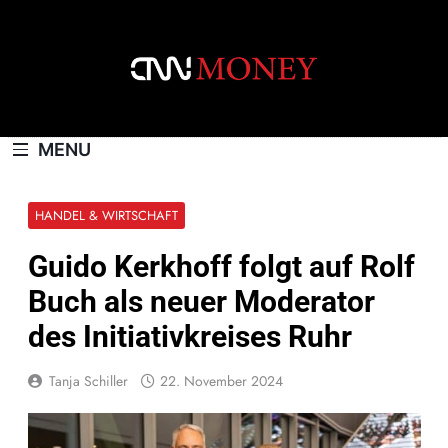
Skip
to
content
CNNMONEY.CH
MENU
HANDEL & WIRTSCHAFT
Guido Kerkhoff folgt auf Rolf
Buch als neuer Moderator
des Initiativkreises Ruhr
Tanja Schiller
22. November 2024