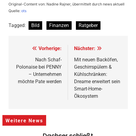
Original-Content von: Nadine Rajner, übermittelt durch news aktuell
Quelle:
ots
Tagged:
Bild
Finanzen
Ratgeber
Beitragsnavigation
Vorherige:
Nächster:
Nach Schaf-
Mit neuen Backöfen,
Polonaise bei PENNY
Geschirrspülern &
– Unternehmen
Kühlschränken:
möchte Pate werden
Dreame erweitert sein
Smart-Home-
Ökosystem
Weitere News
Dachser schließt