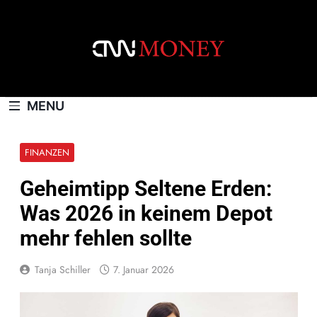
Skip
to
content
CNNMONEY.CH
MENU
FINANZEN
Geheimtipp Seltene Erden:
Was 2026 in keinem Depot
mehr fehlen sollte
Tanja Schiller
7. Januar 2026