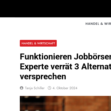
Skip
to
content
CNNM
HANDEL & WI
HANDEL & WIRTSCHAFT
Funktionieren Jobbörse
Experte verrät 3 Alterna
versprechen
Tanja Schiller
4. Oktober 2024