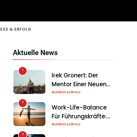
ESS & ERFOLG
Aktuelle News
1
Irek Gronert: Der
Mentor Einer Neuen
Generation Von
BUSINESS & ERFOLG
Unternehmern
2
Work-Life-Balance
Für Führungskräfte:
Illusion Oder Echte
BUSINESS & ERFOLG
Chance?
3