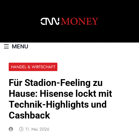
Skip
to
content
CNNMONEY.CH
MENU
HANDEL & WIRTSCHAFT
Für Stadion-Feeling zu
Hause: Hisense lockt mit
Technik-Highlights und
Cashback
11. Mai 2026