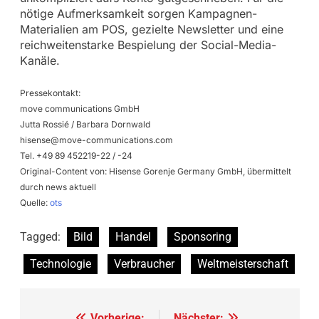
nötige Aufmerksamkeit sorgen Kampagnen-
Materialien am POS, gezielte Newsletter und eine
reichweitenstarke Bespielung der Social-Media-
Kanäle.
Pressekontakt:
move communications GmbH
Jutta Rossié / Barbara Dornwald
hisense@move-communications.com
Tel. +49 89 452219-22 / -24
Original-Content von: Hisense Gorenje Germany GmbH, übermittelt
durch news aktuell
Quelle:
ots
Tagged:
Bild
Handel
Sponsoring
Technologie
Verbraucher
Weltmeisterschaft
Vorherige:
Nächster: