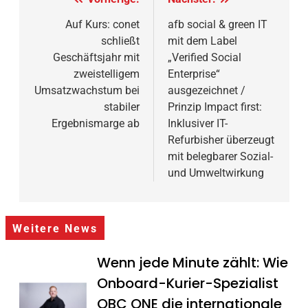
Beitragsnavigation
Auf Kurs: conet
afb social & green IT
schließt
mit dem Label
Geschäftsjahr mit
„Verified Social
zweistelligem
Enterprise“
Umsatzwachstum bei
ausgezeichnet /
stabiler
Prinzip Impact first:
Ergebnismarge ab
Inklusiver IT-
Refurbisher überzeugt
mit belegbarer Sozial-
und Umweltwirkung
Weitere News
Wenn jede Minute zählt: Wie
Onboard-Kurier-Spezialist
OBC ONE die internationale