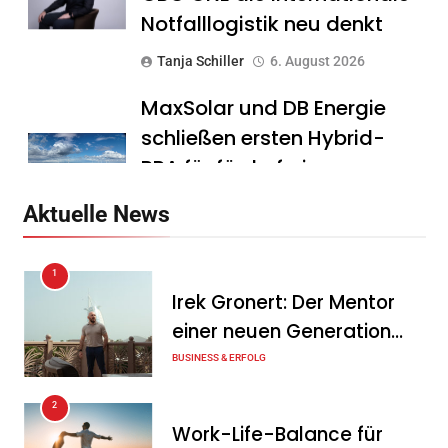
Notfalllogistik neu denkt
Tanja Schiller
6. August 2026
MaxSolar und DB Energie
schließen ersten Hybrid-
PPA für förderfreie
Anlagenkombination
Aktuelle News
Tanja Schiller
6. August 2026
1
KSB mit starkem
Irek Gronert: Der Mentor
Geschäftsverlauf im
einer neuen Generation
zweiten Quartal
von Unternehmern
BUSINESS & ERFOLG
Tanja Schiller
6. August 2026
2
Intersolar-Trend 2026:
Work-Life-Balance für