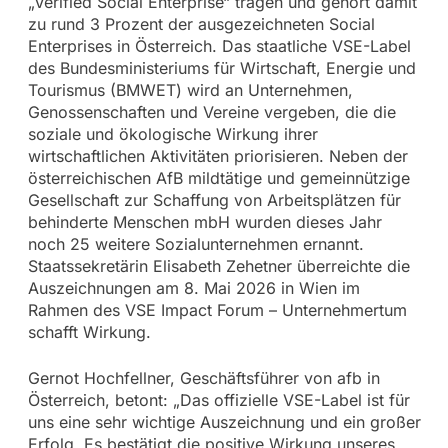
„Verified Social Enterprise“ tragen und gehört damit
zu rund 3 Prozent der ausgezeichneten Social
Enterprises in Österreich. Das staatliche VSE-Label
des Bundesministeriums für Wirtschaft, Energie und
Tourismus (BMWET) wird an Unternehmen,
Genossenschaften und Vereine vergeben, die die
soziale und ökologische Wirkung ihrer
wirtschaftlichen Aktivitäten priorisieren. Neben der
österreichischen AfB mildtätige und gemeinnützige
Gesellschaft zur Schaffung von Arbeitsplätzen für
behinderte Menschen mbH wurden dieses Jahr
noch 25 weitere Sozialunternehmen ernannt.
Staatssekretärin Elisabeth Zehetner überreichte die
Auszeichnungen am 8. Mai 2026 in Wien im
Rahmen des VSE Impact Forum – Unternehmertum
schafft Wirkung.
Gernot Hochfellner, Geschäftsführer von afb in
Österreich, betont: „Das offizielle VSE-Label ist für
uns eine sehr wichtige Auszeichnung und ein großer
Erfolg. Es bestätigt die positive Wirkung unseres