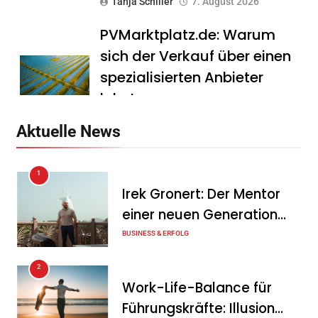
Tanja Schiller
7. August 2026
PVMarktplatz.de: Warum
sich der Verkauf über einen
spezialisierten Anbieter
lohnt
Tanja Schiller
7. August 2026
Aktuelle News
HS Führungscoaching:
1
Warum ein
Irek Gronert: Der Mentor
Mitarbeitergespräch pro
einer neuen Generation
Jahr nichts verändert – und
von Unternehmern
BUSINESS & ERFOLG
was stattdessen
Verbindlichkeit schafft
2
Work-Life-Balance für
Tanja Schiller
7. August 2026
Führungskräfte: Illusion