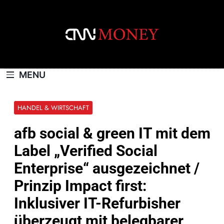
Skip
to
content
CNNMONEY.CH
MENU
HANDEL & WIRTSCHAFT
afb social & green IT mit dem
Label „Verified Social
Enterprise“ ausgezeichnet /
Prinzip Impact first:
Inklusiver IT-Refurbisher
überzeugt mit belegbarer