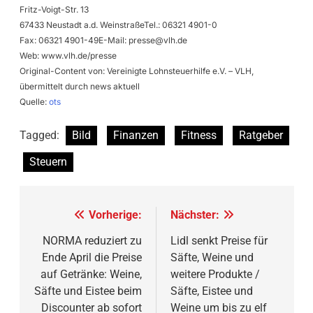
Fritz-Voigt-Str. 13
67433 Neustadt a.d. WeinstraßeTel.: 06321 4901-0
Fax: 06321 4901-49E-Mail:
presse@vlh.de
Web: www.vlh.de/presse
Original-Content von: Vereinigte Lohnsteuerhilfe e.V. – VLH,
übermittelt durch news aktuell
Quelle:
ots
Tagged:
Bild
Finanzen
Fitness
Ratgeber
Steuern
Beitragsnavigation
Vorherige:
Nächster:
NORMA reduziert zu
Lidl senkt Preise für
Ende April die Preise
Säfte, Weine und
auf Getränke: Weine,
weitere Produkte /
Säfte und Eistee beim
Säfte, Eistee und
Discounter ab sofort
Weine um bis zu elf