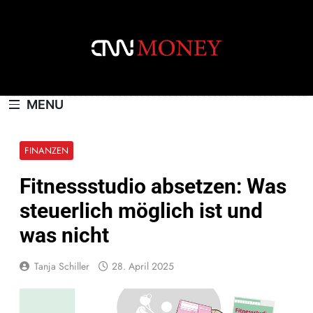
Skip
to
content
CNNMONEY.CH
MENU
FINANZEN
Fitnessstudio absetzen: Was
steuerlich möglich ist und
was nicht
Tanja Schiller
28. April 2025