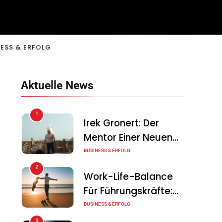
ESS & ERFOLG
Aktuelle News
1
Irek Gronert: Der
Mentor Einer Neuen
Generation Von
BUSINESS & ERFOLG
Unternehmern
2
Work-Life-Balance
Für Führungskräfte:
Illusion Oder Echte
BUSINESS & ERFOLG
Chance?
3