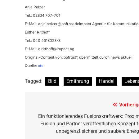
Anja Pelzer
Tel.: 02834 707-701
E-Mail:
anja.pelzer@bofrost.deimpact
Agentur für Kommunikatio
Esther Ritthoff
Tel.: 040 4313023-3
E-Mail:
e.ritthoff@impact.ag
Original-Content von: bofrost*, übermittelt durch news aktuell
Quelle:
ots
Tagged:
Bild
Ernährung
Handel
Lebens
Beitragsnavigation
Vorherig
Ein funktionierendes Fusionskraftwerk: Proxi
Fusion und Partner veröffentlichen Konzept f
unbegrenzt sichere und saubere Energ