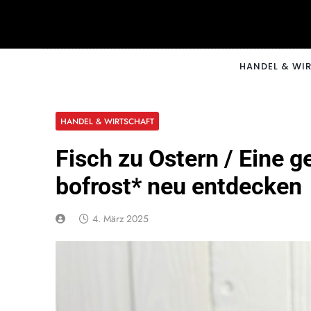
Skip
to
content
CNNM
HANDEL & WI
HANDEL & WIRTSCHAFT
Fisch zu Ostern / Eine g
bofrost* neu entdecken
4. März 2025