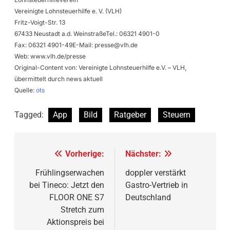
Vereinigte Lohnsteuerhilfe e. V. (VLH)
Fritz-Voigt-Str. 13
67433 Neustadt a.d. WeinstraßeTel.: 06321 4901-0
Fax: 06321 4901-49E-Mail:
presse@vlh.de
Web: www.vlh.de/presse
Original-Content von: Vereinigte Lohnsteuerhilfe e.V. – VLH,
übermittelt durch news aktuell
Quelle:
ots
Tagged:
App
Bild
Ratgeber
Steuern
Beitragsnavigation
Vorherige:
Nächster:
Frühlingserwachen
doppler verstärkt
bei Tineco: Jetzt den
Gastro-Vertrieb in
FLOOR ONE S7
Deutschland
Stretch zum
Aktionspreis bei