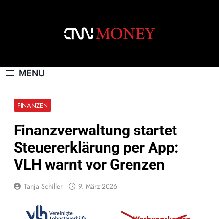
Skip
to
content
CNNMONEY.CH
MENU
FINANZEN
Finanzverwaltung startet
Steuererklärung per App:
VLH warnt vor Grenzen
Tanja Schiller
9. März 2026