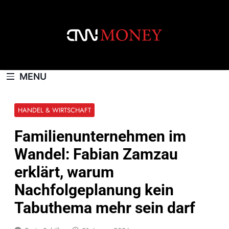
Skip
to
content
CNNMONEY.CH
MENU
HANDEL & WIRTSCHAFT
Familienunternehmen im
Wandel: Fabian Zamzau
erklärt, warum
Nachfolgeplanung kein
Tabuthema mehr sein darf