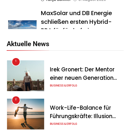
MaxSolar und DB Energie
schließen ersten Hybrid-
PPA für förderfreie
Anlagenkombination
Aktuelle News
Tanja Schiller
6. August 2026
1
KSB mit starkem
Irek Gronert: Der Mentor
Geschäftsverlauf im
einer neuen Generation
zweiten Quartal
von Unternehmern
BUSINESS & ERFOLG
Tanja Schiller
6. August 2026
2
Intersolar-Trend 2026:
Work-Life-Balance für
Warum Batteriespeicher
Führungskräfte: Illusion
zum wichtigsten Baustein
oder echte Chance?
BUSINESS & ERFOLG