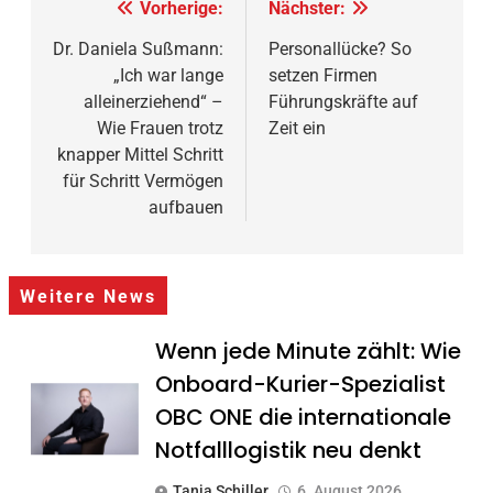
Beitragsnavigation
Vorherige:
Nächster:
Dr. Daniela Sußmann:
Personallücke? So
„Ich war lange
setzen Firmen
alleinerziehend“ –
Führungskräfte auf
Wie Frauen trotz
Zeit ein
knapper Mittel Schritt
für Schritt Vermögen
aufbauen
Weitere News
Wenn jede Minute zählt: Wie
Onboard-Kurier-Spezialist
OBC ONE die internationale
Notfalllogistik neu denkt
Tanja Schiller
6. August 2026