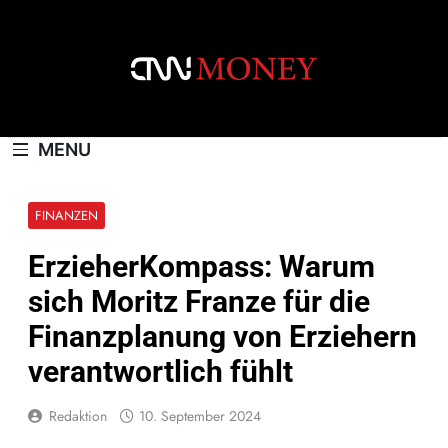
Skip
to
content
CNNMONEY.CH
MENU
FINANZEN
ErzieherKompass: Warum
sich Moritz Franze für die
Finanzplanung von Erziehern
verantwortlich fühlt
Redaktion
10. September 2024