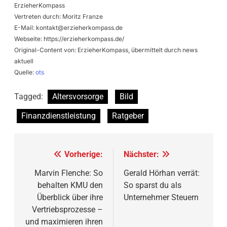
ErzieherKompass
Vertreten durch: Moritz Franze
E-Mail:
kontakt@erzieherkompass.de
Webseite: https://erzieherkompass.de/
Original-Content von: ErzieherKompass, übermittelt durch news
aktuell
Quelle:
ots
Tagged:
Altersvorsorge
Bild
Finanzdienstleistung
Ratgeber
Beitragsnavigation
Vorherige:
Nächster:
Marvin Flenche: So
Gerald Hörhan verrät:
behalten KMU den
So sparst du als
Überblick über ihre
Unternehmer Steuern
Vertriebsprozesse –
und maximieren ihren