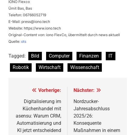
IONO Flexco
Ümit Bas, Bas
Telefon: 06766052719
E-Mail:
press@iono.tech
Website: https://www.iono.tech
Original-Content von: iono FlexCo, übermittelt durch news aktuell
Quelle:
ots
Tagged:
Bild
Computer
Finanzen
IT
Robotik
Wirtschaft
Wissenschaft
Beitragsnavigation
Vorherige:
Nächster:
Digitalisierung im
Nordzucker-
Küchenhandel mit
Jahresabschluss
asensu: Warum CRM,
2025/26:
Automatisierung und
Konsequente
KI jetzt entscheidend
Maßnahmen in einem