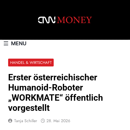
Skip
to
content
CNNMONEY.CH
MENU
HANDEL & WIRTSCHAFT
Erster österreichischer
Humanoid-Roboter
„WORKMATE“ öffentlich
vorgestellt
Tanja Schiller
28. Mai 2026