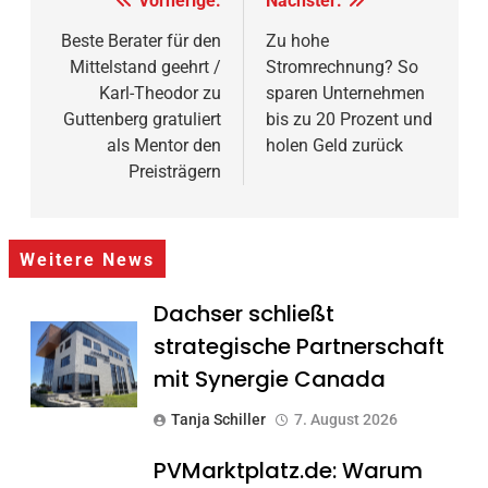
Beitragsnavigation
Vorherige:
Nächster:
Beste Berater für den
Zu hohe
Mittelstand geehrt /
Stromrechnung? So
Karl-Theodor zu
sparen Unternehmen
Guttenberg gratuliert
bis zu 20 Prozent und
als Mentor den
holen Geld zurück
Preisträgern
Weitere News
Dachser schließt
strategische Partnerschaft
mit Synergie Canada
Tanja Schiller
7. August 2026
PVMarktplatz.de: Warum