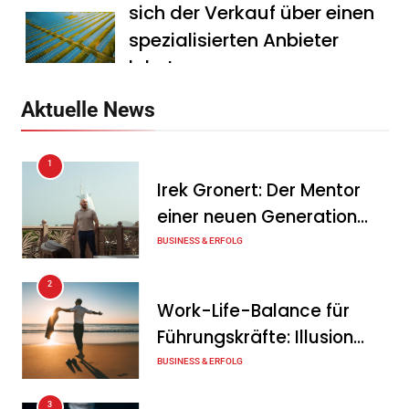
sich der Verkauf über einen
spezialisierten Anbieter
lohnt
Tanja Schiller
7. August 2026
Aktuelle News
HS Führungscoaching:
1
Warum ein
Irek Gronert: Der Mentor
Mitarbeitergespräch pro
einer neuen Generation
Jahr nichts verändert – und
von Unternehmern
BUSINESS & ERFOLG
was stattdessen
Verbindlichkeit schafft
2
Work-Life-Balance für
Tanja Schiller
7. August 2026
Führungskräfte: Illusion
Wenn jede Minute zählt: Wie
oder echte Chance?
BUSINESS & ERFOLG
Onboard-Kurier-Spezialist
3