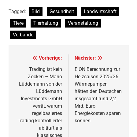
Tagged:
Bild
Gesundheit
Landwirtschaft
Tiere
Tierhaltung
Veranstaltung
Verbände
Beitragsnavigation
Vorherige:
Nächster:
Trading ist kein
E.ON Berechnung zur
Zocken – Mario
Heizsaison 2025/26:
Lüddemann von der
Wärmepumpen
Lüddemann
hätten den Deutschen
Investments GmbH
insgesamt rund 2,2
verrät, warum
Mrd. Euro
regelbasiertes
Energiekosten sparen
Trading kontrollierter
können
abläuft als
klassisches