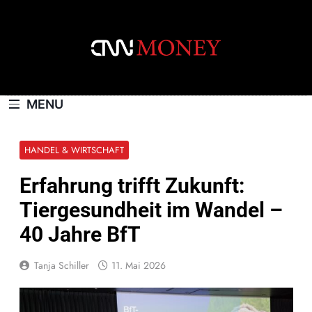
Skip
to
content
CNNMONEY.CH
MENU
HANDEL & WIRTSCHAFT
Erfahrung trifft Zukunft:
Tiergesundheit im Wandel –
40 Jahre BfT
Tanja Schiller
11. Mai 2026