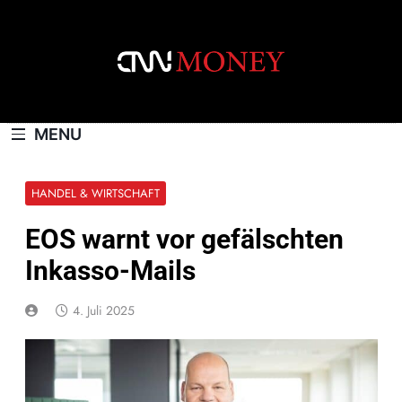
Skip
to
content
CNNMONEY.CH
MENU
HANDEL & WIRTSCHAFT
EOS warnt vor gefälschten
Inkasso-Mails
4. Juli 2025