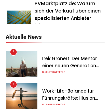
PVMarktplatz.de: Warum
sich der Verkauf über einen
spezialisierten Anbieter
lohnt
Tanja Schiller
7. August 2026
Aktuelle News
HS Führungscoaching:
1
Warum ein
Irek Gronert: Der Mentor
Mitarbeitergespräch pro
einer neuen Generation
Jahr nichts verändert – und
von Unternehmern
BUSINESS & ERFOLG
was stattdessen
Verbindlichkeit schafft
2
Work-Life-Balance für
Tanja Schiller
7. August 2026
Führungskräfte: Illusion
Wenn jede Minute zählt: Wie
oder echte Chance?
BUSINESS & ERFOLG