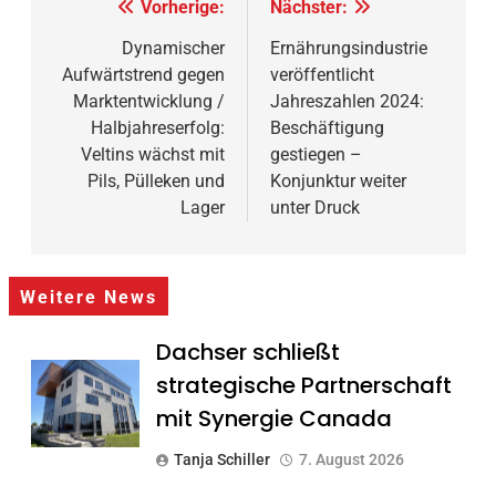
Beitragsnavigation
Vorherige:
Nächster:
Dynamischer
Ernährungsindustrie
Aufwärtstrend gegen
veröffentlicht
Marktentwicklung /
Jahreszahlen 2024:
Halbjahreserfolg:
Beschäftigung
Veltins wächst mit
gestiegen –
Pils, Pülleken und
Konjunktur weiter
Lager
unter Druck
Weitere News
Dachser schließt
strategische Partnerschaft
mit Synergie Canada
Tanja Schiller
7. August 2026