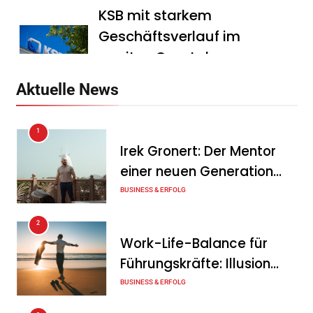
KSB mit starkem
Geschäftsverlauf im
zweiten Quartal
Tanja Schiller
6. August 2026
Aktuelle News
Intersolar-Trend 2026:
1
Warum Batteriespeicher
Irek Gronert: Der Mentor
zum wichtigsten Baustein
einer neuen Generation
der Energiewende werden
von Unternehmern
BUSINESS & ERFOLG
Tanja Schiller
6. August 2026
2
Ohne Daten keine
Work-Life-Balance für
Verteidigungsfähigkeit:
Führungskräfte: Illusion
Deutsche
oder echte Chance?
BUSINESS & ERFOLG
Rüstungsindustrie investiert