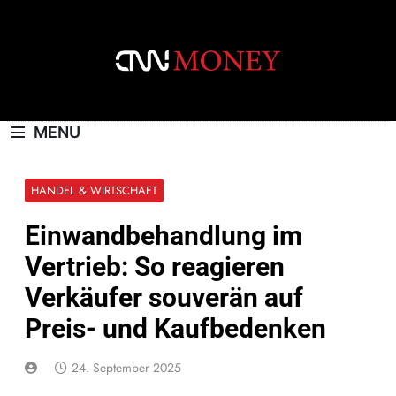
Skip
to
content
CNNMONEY.CH
MENU
HANDEL & WIRTSCHAFT
Einwandbehandlung im
Vertrieb: So reagieren
Verkäufer souverän auf
Preis- und Kaufbedenken
24. September 2025