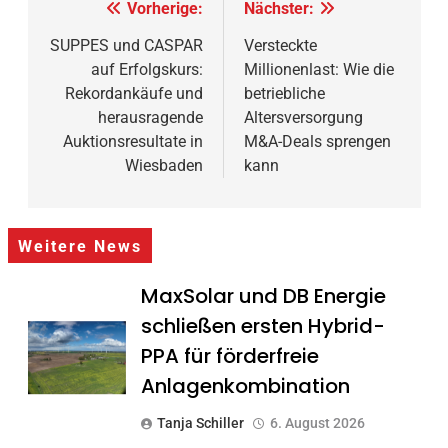
Beitragsnavigation
Vorherige:
Nächster:
SUPPES und CASPAR
Versteckte
auf Erfolgskurs:
Millionenlast: Wie die
Rekordankäufe und
betriebliche
herausragende
Altersversorgung
Auktionsresultate in
M&A-Deals sprengen
Wiesbaden
kann
Weitere News
MaxSolar und DB Energie
schließen ersten Hybrid-
PPA für förderfreie
Anlagenkombination
Tanja Schiller
6. August 2026