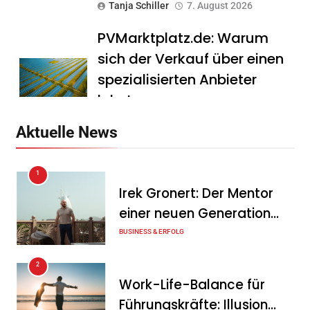
Tanja Schiller
7. August 2026
PVMarktplatz.de: Warum
sich der Verkauf über einen
spezialisierten Anbieter
lohnt
Tanja Schiller
7. August 2026
Aktuelle News
HS Führungscoaching:
1
Warum ein
Irek Gronert: Der Mentor
Mitarbeitergespräch pro
einer neuen Generation
Jahr nichts verändert – und
von Unternehmern
BUSINESS & ERFOLG
was stattdessen
Verbindlichkeit schafft
2
Work-Life-Balance für
Tanja Schiller
7. August 2026
Führungskräfte: Illusion