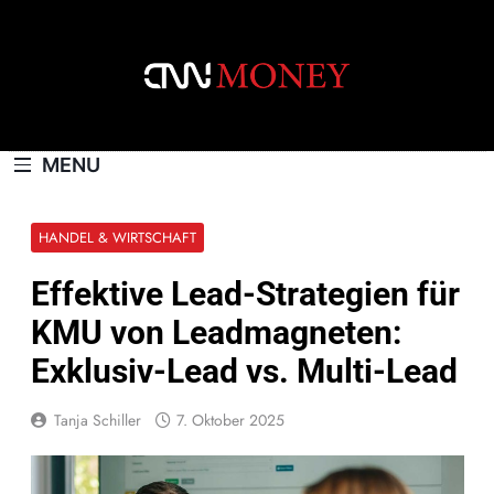
Skip
to
content
CNNMONEY.CH
MENU
HANDEL & WIRTSCHAFT
Effektive Lead-Strategien für
KMU von Leadmagneten:
Exklusiv-Lead vs. Multi-Lead
Tanja Schiller
7. Oktober 2025