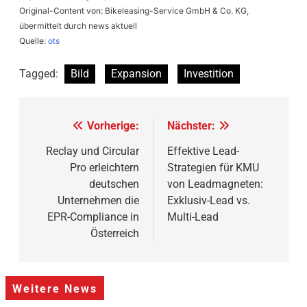
Original-Content von: Bikeleasing-Service GmbH & Co. KG,
übermittelt durch news aktuell
Quelle:
ots
Tagged:
Bild
Expansion
Investition
Beitragsnavigation
Vorherige:
Nächster:
Reclay und Circular
Effektive Lead-
Pro erleichtern
Strategien für KMU
deutschen
von Leadmagneten:
Unternehmen die
Exklusiv-Lead vs.
EPR-Compliance in
Multi-Lead
Österreich
Weitere News