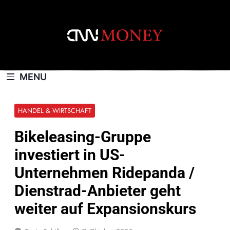
Skip
to
content
CNNMONEY.CH
MENU
HANDEL & WIRTSCHAFT
Bikeleasing-Gruppe
investiert in US-
Unternehmen Ridepanda /
Dienstrad-Anbieter geht
weiter auf Expansionskurs