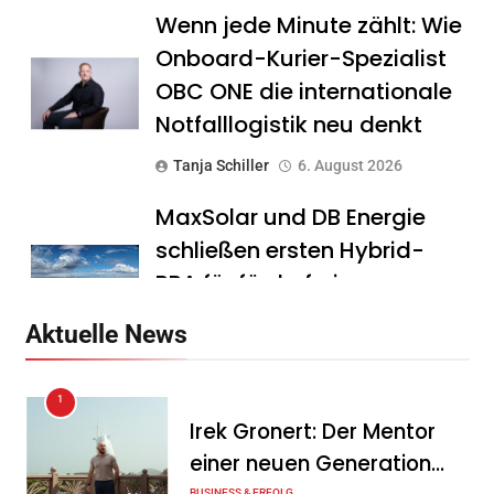
Wenn jede Minute zählt: Wie
Onboard-Kurier-Spezialist
OBC ONE die internationale
Notfalllogistik neu denkt
Tanja Schiller
6. August 2026
MaxSolar und DB Energie
schließen ersten Hybrid-
PPA für förderfreie
Anlagenkombination
Aktuelle News
Tanja Schiller
6. August 2026
1
KSB mit starkem
Irek Gronert: Der Mentor
Geschäftsverlauf im
einer neuen Generation
zweiten Quartal
BUSINESS & ERFOLG