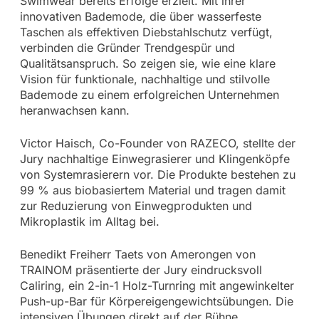
Swimwear bereits Erfolge erzielt. Mit ihrer
innovativen Bademode, die über wasserfeste
Taschen als effektiven Diebstahlschutz verfügt,
verbinden die Gründer Trendgespür und
Qualitätsanspruch. So zeigen sie, wie eine klare
Vision für funktionale, nachhaltige und stilvolle
Bademode zu einem erfolgreichen Unternehmen
heranwachsen kann.
Victor Haisch, Co-Founder von RAZECO, stellte der
Jury nachhaltige Einwegrasierer und Klingenköpfe
von Systemrasierern vor. Die Produkte bestehen zu
99 % aus biobasiertem Material und tragen damit
zur Reduzierung von Einwegprodukten und
Mikroplastik im Alltag bei.
Benedikt Freiherr Taets von Amerongen von
TRAINOM präsentierte der Jury eindrucksvoll
Caliring, ein 2-in-1 Holz-Turnring mit angewinkelter
Push-up-Bar für Körpereigengewichtsübungen. Die
intensiven Übungen direkt auf der Bühne