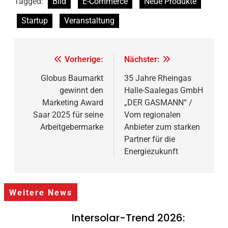
Tagged:
Bild
E-Commerce
Neue Produkte
Startup
Veranstaltung
Beitragsnavigation
Vorherige:
Nächster:
Globus Baumarkt
35 Jahre Rheingas
gewinnt den
Halle-Saalegas GmbH
Marketing Award
„DER GASMANN“ /
Saar 2025 für seine
Vom regionalen
Arbeitgebermarke
Anbieter zum starken
Partner für die
Energiezukunft
Weitere News
Intersolar-Trend 2026: