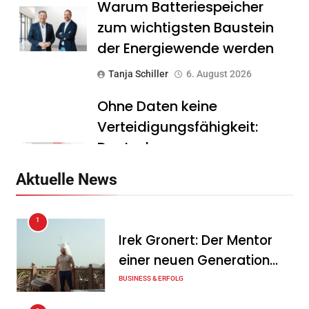
Warum Batteriespeicher
zum wichtigsten Baustein
der Energiewende werden
Tanja Schiller
6. August 2026
Ohne Daten keine
Verteidigungsfähigkeit:
Deutsche
Rüstungsindustrie investiert
Aktuelle News
zunächst in ihr digitales
Fundament
1
Tanja Schiller
6. August 2026
Irek Gronert: Der Mentor
einer neuen Generation
Zu viel Arbeit, zu wenig Zeit:
von Unternehmern
BUSINESS & ERFOLG
Warum kleine Unternehmen
ihre Ressourcen falsch