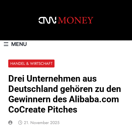
Skip
to
content
CNNMONEY.CH
MENU
HANDEL & WIRTSCHAFT
Drei Unternehmen aus
Deutschland gehören zu den
Gewinnern des Alibaba.com
CoCreate Pitches
21. November 2025