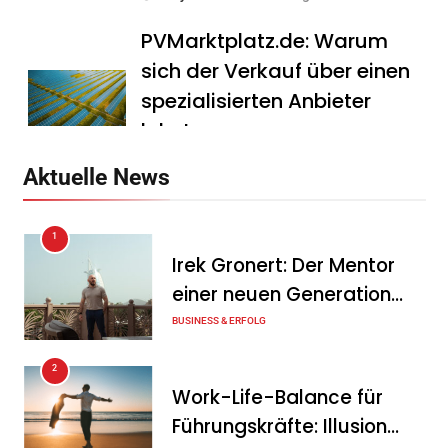
PVMarktplatz.de: Warum
sich der Verkauf über einen
spezialisierten Anbieter
lohnt
Tanja Schiller
7. August 2026
Aktuelle News
HS Führungscoaching:
1
Warum ein
Irek Gronert: Der Mentor
Mitarbeitergespräch pro
einer neuen Generation
Jahr nichts verändert – und
von Unternehmern
BUSINESS & ERFOLG
was stattdessen
Verbindlichkeit schafft
2
Work-Life-Balance für
Tanja Schiller
7. August 2026
Führungskräfte: Illusion