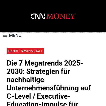
Skip
to
content
CNNMONEY.CH
MENU
HANDEL & WIRTSCHAFT
Die 7 Megatrends 2025-
2030: Strategien für
nachhaltige
Unternehmensführung auf
C-Level / Executive-
Education-Impulse für