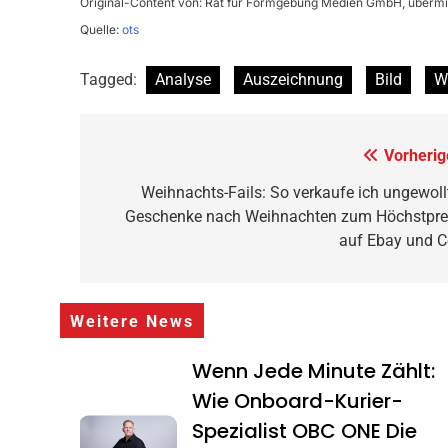
Original-Content von: Rat für Formgebung Medien GmbH, übermit
Quelle:
ots
Tagged:
Analyse
Auszeichnung
Bild
W
Beitragsnavigation
Vorherig
Weihnachts-Fails: So verkaufe ich ungewoll
Geschenke nach Weihnachten zum Höchstpre
auf Ebay und C
Weitere News
Wenn Jede Minute Zählt:
Wie Onboard-Kurier-
Spezialist OBC ONE Die