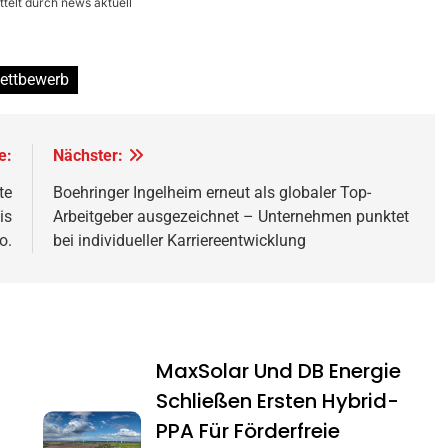
telt durch news aktuell
ettbewerb
e:
Nächster:
te
Boehringer Ingelheim erneut als globaler Top-
is
Arbeitgeber ausgezeichnet – Unternehmen punktet
o.
bei individueller Karriereentwicklung
MaxSolar Und DB Energie
Schließen Ersten Hybrid-
PPA Für Förderfreie