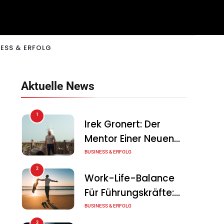
ESS & ERFOLG
Aktuelle News
1
Irek Gronert: Der
Mentor Einer Neuen
Generation Von
BUSINESS & ERFOLG
Unternehmern
2
Work-Life-Balance
Für Führungskräfte:
Illusion Oder Echte
BUSINESS & ERFOLG
Chance?
3