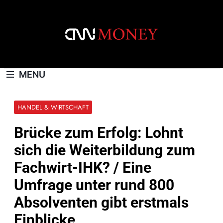
Skip
to
content
CNNMONEY.CH
MENU
HANDEL & WIRTSCHAFT
Brücke zum Erfolg: Lohnt
sich die Weiterbildung zum
Fachwirt-IHK? / Eine
Umfrage unter rund 800
Absolventen gibt erstmals
Einblicke