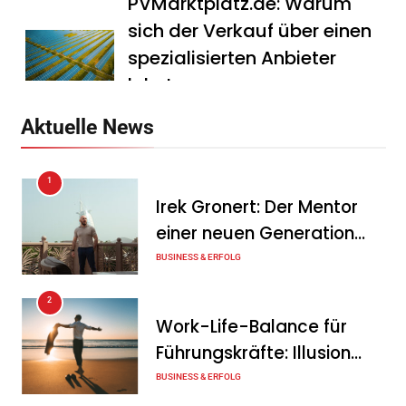
PVMarktplatz.de: Warum
sich der Verkauf über einen
spezialisierten Anbieter
lohnt
Tanja Schiller
7. August 2026
Aktuelle News
HS Führungscoaching:
1
Warum ein
Irek Gronert: Der Mentor
Mitarbeitergespräch pro
einer neuen Generation
Jahr nichts verändert – und
von Unternehmern
BUSINESS & ERFOLG
was stattdessen
Verbindlichkeit schafft
2
Work-Life-Balance für
Tanja Schiller
7. August 2026
Führungskräfte: Illusion
Wenn jede Minute zählt: Wie
oder echte Chance?
BUSINESS & ERFOLG
Onboard-Kurier-Spezialist