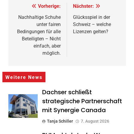
Beitragsnavigation
Vorherige:
Nächster:
Nachhaltige Schuhe
Glücksspiel in der
unter fairen
Schweiz – welche
Bedingungen für alle
Lizenzen gelten?
Beteiligten – Nicht
einfach, aber
möglich.
Weitere News
Dachser schließt
strategische Partnerschaft
mit Synergie Canada
Tanja Schiller
7. August 2026