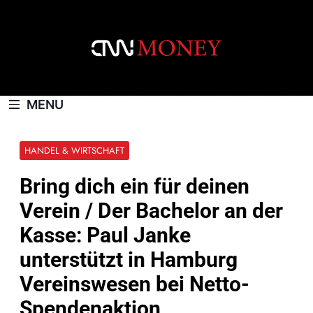
Skip
to
content
CNNMONEY.CH
MENU
HANDEL & WIRTSCHAFT
Bring dich ein für deinen
Verein / Der Bachelor an der
Kasse: Paul Janke
unterstützt in Hamburg
Vereinswesen bei Netto-
Spendenaktion