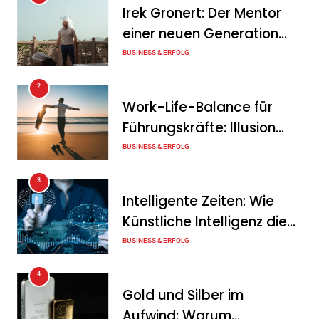
Irek Gronert: Der Mentor
Mitarbeitergespräch pro
einer neuen Generation
Jahr nichts verändert – und
von Unternehmern
BUSINESS & ERFOLG
was stattdessen
Verbindlichkeit schafft
2
Work-Life-Balance für
Tanja Schiller
7. August 2026
Führungskräfte: Illusion
Wenn jede Minute zählt: Wie
oder echte Chance?
BUSINESS & ERFOLG
Onboard-Kurier-Spezialist
3
OBC ONE die internationale
Intelligente Zeiten: Wie
Notfalllogistik neu denkt
Künstliche Intelligenz die
Tanja Schiller
6. August 2026
Geschäftswelt verändert
BUSINESS & ERFOLG
4
Gold und Silber im
Aufwind: Warum