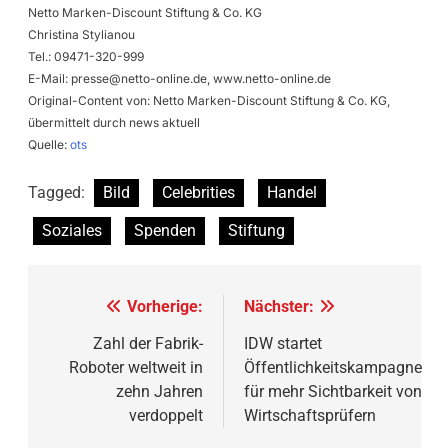
Netto Marken-Discount Stiftung & Co. KG
Christina Stylianou
Tel.: 09471-320-999
E-Mail:
presse@netto-online.de
, www.netto-online.de
Original-Content von: Netto Marken-Discount Stiftung & Co. KG,
übermittelt durch news aktuell
Quelle:
ots
Tagged:
Bild
Celebrities
Handel
Soziales
Spenden
Stiftung
Beitragsnavigation
Vorherige:
Nächster:
Zahl der Fabrik-
IDW startet
Roboter weltweit in
Öffentlichkeitskampagne
zehn Jahren
für mehr Sichtbarkeit von
verdoppelt
Wirtschaftsprüfern