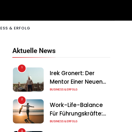
ESS & ERFOLG
Aktuelle News
1
Irek Gronert: Der
Mentor Einer Neuen
Generation Von
BUSINESS & ERFOLG
Unternehmern
2
Work-Life-Balance
Für Führungskräfte:
Illusion Oder Echte
BUSINESS & ERFOLG
Chance?
3