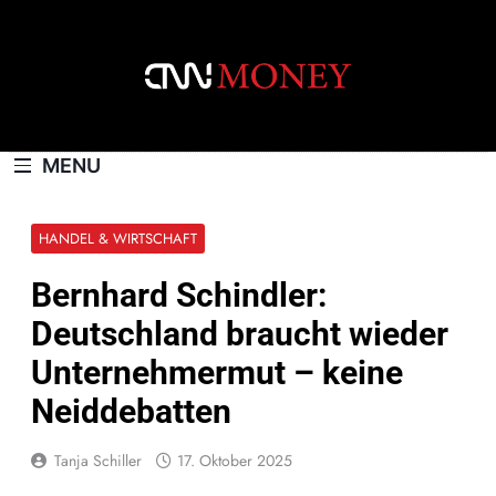
Skip
to
content
CNNMONEY.CH
MENU
HANDEL & WIRTSCHAFT
Bernhard Schindler:
Deutschland braucht wieder
Unternehmermut – keine
Neiddebatten
Tanja Schiller
17. Oktober 2025