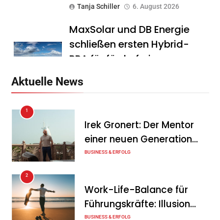
Tanja Schiller
6. August 2026
MaxSolar und DB Energie
schließen ersten Hybrid-
PPA für förderfreie
Anlagenkombination
Aktuelle News
Tanja Schiller
6. August 2026
1
KSB mit starkem
Irek Gronert: Der Mentor
Geschäftsverlauf im
einer neuen Generation
zweiten Quartal
von Unternehmern
BUSINESS & ERFOLG
Tanja Schiller
6. August 2026
2
Intersolar-Trend 2026:
Work-Life-Balance für
Warum Batteriespeicher
Führungskräfte: Illusion
zum wichtigsten Baustein
oder echte Chance?
BUSINESS & ERFOLG