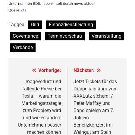
Unternehmen BDIU, übermittelt durch news aktuell
Quelle:
ots
Tagged:
Bild
Finanzdienstleistung
Governance
Terminvorschau
Veranstaltung
Verbände
Beitragsnavigation
Vorherige:
Nächster:
Imageverlust und
Jetzt Tickets für das
fallende Preise bei
Doppeljubiläum von
Tesla – warum die
XXXLutz sichern! /
Marketingstrategie
Peter Maffay und
zum Problem wird
Band spielen am 7.
und wie es andere
Juli ein
Unternehmen besser
Benefizkonzert im
machen können
Weingut am Stein