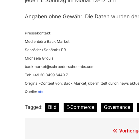
jeden 1. Sonntag im Monat 13-17 Uhr
Angaben ohne Gewähr. Die Daten wurden den 
Pressekontakt:
Medienbüro Back Market
Schröder+Schömbs PR
Michaela Grouls
backmarket@schroederschoembs.com
Tel: +49 30 3499 6449 7
Original-Content von: Back Market, übermittelt durch news aktue
Quelle:
ots
Tagged:
Bild
E-Commerce
Governance
Beitragsnavigation
Vorherig