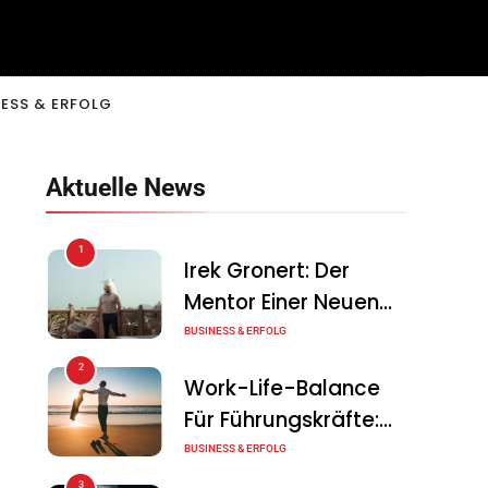
ESS & ERFOLG
Aktuelle News
1
Irek Gronert: Der
Mentor Einer Neuen
Generation Von
BUSINESS & ERFOLG
Unternehmern
2
Work-Life-Balance
Für Führungskräfte:
Illusion Oder Echte
BUSINESS & ERFOLG
Chance?
3