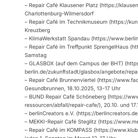
– Repair Café Klausener Platz (https://klausen
Charlottenburg-Wilmersdorf
– Repair Café im Technikmuseum (https://kuns
Kreuzberg
– KlimaWerkstatt Spandau (https://www.berl
– Repair Café im Treffpunkt SprengelHaus (ht
Samstag
– GLASBOX (auf dem Campus der BHT) (https:
berlin.de/zukunftstadt/glasbox/angebote/repa
– Repair Café Brunnenviertel (https://www.fa
Gesundbrunnen, 18.10.2025, 13-17 Uhr
– BUND Repair Café Schöneberg (https://www
ressourcen/abfall/repair-cafe/), 20.10. und 17
– berlinCreators e.V. (https://berlincreators.d
– MEKKI-Repair Café Steglitz (https://www.mek
– Repair Café im KOMPASS (https://www.klub74.