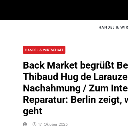
Skip
to
content
CNNM
HANDEL & WI
HANDEL & WIRTSCHAFT
Back Market begrüßt Be
Thibaud Hug de Larauze
Nachahmung / Zum Inter
Reparatur: Berlin zeigt, 
geht
17. Oktober 2025