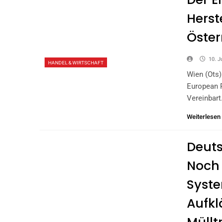
Herst
Öster
10. J
HANDEL & WIRTSCHAFT
Wien (ots)
European 
Vereinbart
Weiterlesen
Deuts
Noch 
Syste
Aufkl