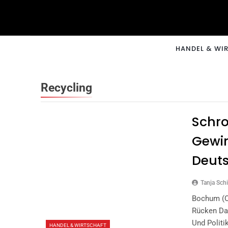
Skip
to
content
CNNM
HANDEL & WI
Recycling
Schro
Gewin
Deuts
Tanja Schi
Bochum (ot
Rücken Das
Und Politi
HANDEL & WIRTSCHAFT