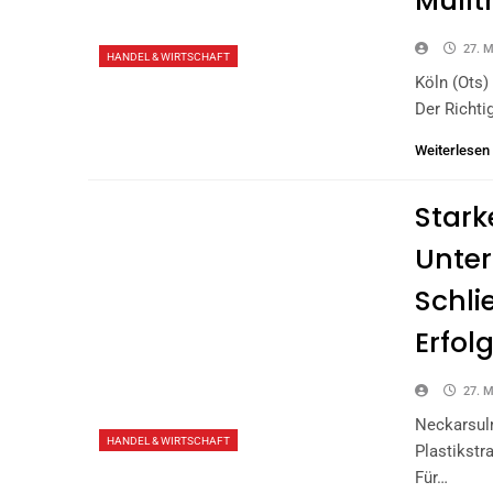
Müll
27. M
HANDEL & WIRTSCHAFT
Köln (ots)
Der Richti
Weiterlesen
Stark
Unte
Schli
Erfol
27. M
Neckarsul
HANDEL & WIRTSCHAFT
Plastikstr
Für…