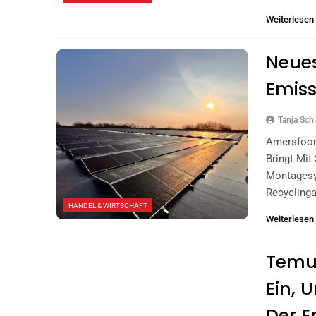
Weiterlesen
Neue
Emis
Tanja Schi
Amersfoor
Bringt Mit
Montagesy
Recycling
HANDEL & WIRTSCHAFT
Weiterlesen
Temu 
Ein, 
Der E