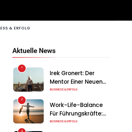
ESS & ERFOLG
Aktuelle News
1
Irek Gronert: Der
Mentor Einer Neuen
Generation Von
BUSINESS & ERFOLG
Unternehmern
2
Work-Life-Balance
Für Führungskräfte:
Illusion Oder Echte
BUSINESS & ERFOLG
Chance?
3