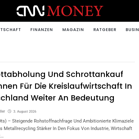
ONEY.CH
RTSCHAFT
FINANZEN
MAGAZIN
RATGEBER
BUSIN
ttabholung Und Schrottankauf
nen Für Die Kreislaufwirtschaft In
chland Weiter An Bedeutung
ller
3. August 2026
s) – Steigende Rohstoffnachfrage Und Ambitionierte Klimaziele
 Metallrecycling Stärker In Den Fokus Von Industrie, Wirtschaft
k…