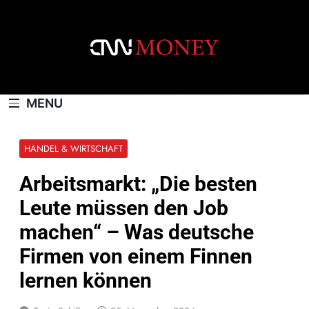
Skip
to
content
CNNMONEY.CH
MENU
HANDEL & WIRTSCHAFT
Arbeitsmarkt: „Die besten
Leute müssen den Job
machen“ – Was deutsche
Firmen von einem Finnen
lernen können