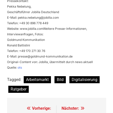
Pressekontakt:
Pekka Nebelung,
Geschäftsführer Jobilla Deutschland
E-Mail:
pekka.nebelung@jobilla.com
Telefon: +49 30 896 778 449
Website: www.jobilla.comWeitere Presse-Informationen,
Interviewanfragen, Fotos:
Goldmund Kommunikation
Ronald Battistini
Telefon: +49 170 271 30 76
E-Mail:
presse@goldmund-kommunikation.de
Original-Content von: Jobilla, übermittelt durch news aktuell
Quelle:
ots
Tagged:
Arbeitsmarkt
Bild
Digitalisierung
Ratgeber
Beitragsnavigation
Vorherige:
Nächster: