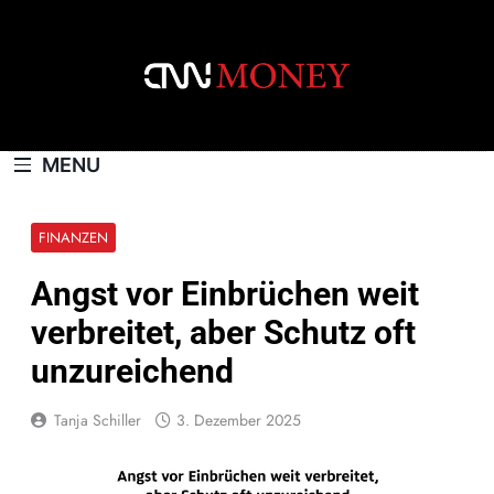
Skip
to
content
CNNMONEY.CH
MENU
FINANZEN
Angst vor Einbrüchen weit
verbreitet, aber Schutz oft
unzureichend
Tanja Schiller
3. Dezember 2025