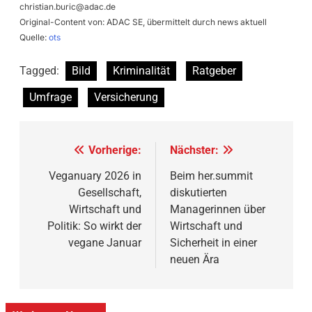
christian.buric@adac.de
Original-Content von: ADAC SE, übermittelt durch news aktuell
Quelle:
ots
Tagged:
Bild
Kriminalität
Ratgeber
Umfrage
Versicherung
Beitragsnavigation
Vorherige:
Nächster:
Veganuary 2026 in
Beim her.summit
Gesellschaft,
diskutierten
Wirtschaft und
Managerinnen über
Politik: So wirkt der
Wirtschaft und
vegane Januar
Sicherheit in einer
neuen Ära