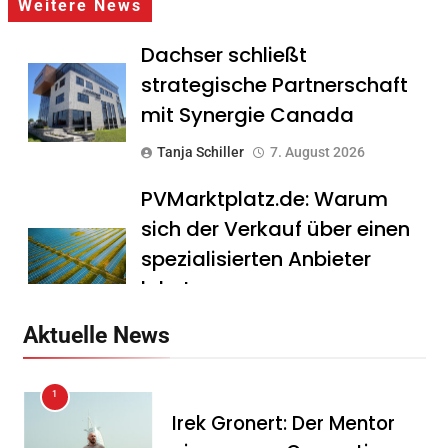
Weitere News
Dachser schließt
strategische Partnerschaft
mit Synergie Canada
Tanja Schiller
7. August 2026
PVMarktplatz.de: Warum
sich der Verkauf über einen
spezialisierten Anbieter
lohnt
Tanja Schiller
7. August 2026
Aktuelle News
HS Führungscoaching:
1
Warum ein
Irek Gronert: Der Mentor
Mitarbeitergespräch pro