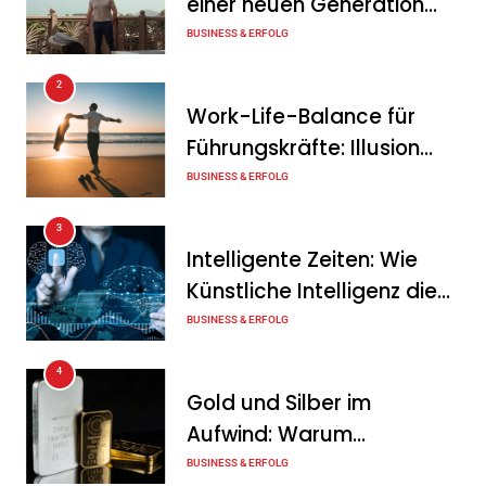
einer neuen Generation
Jahr nichts verändert – und
von Unternehmern
BUSINESS & ERFOLG
was stattdessen
Verbindlichkeit schafft
2
Work-Life-Balance für
Tanja Schiller
7. August 2026
Führungskräfte: Illusion
Wenn jede Minute zählt: Wie
oder echte Chance?
BUSINESS & ERFOLG
Onboard-Kurier-Spezialist
3
OBC ONE die internationale
Intelligente Zeiten: Wie
Notfalllogistik neu denkt
Künstliche Intelligenz die
Tanja Schiller
6. August 2026
Geschäftswelt verändert
BUSINESS & ERFOLG
4
Gold und Silber im
Aufwind: Warum
Edelmetalle als sicherer
BUSINESS & ERFOLG