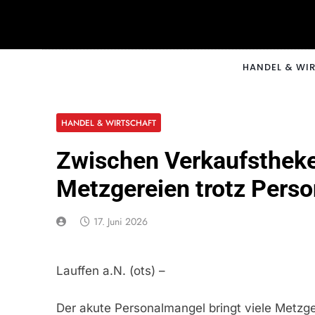
Skip
to
content
CNNM
HANDEL & WI
HANDEL & WIRTSCHAFT
Zwischen Verkaufstheke
Metzgereien trotz Perso
17. Juni 2026
Lauffen a.N. (ots) –
Der akute Personalmangel bringt viele Metzge