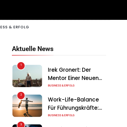
ESS & ERFOLG
Aktuelle News
1
Irek Gronert: Der
Mentor Einer Neuen
Generation Von
BUSINESS & ERFOLG
Unternehmern
2
Work-Life-Balance
Für Führungskräfte:
Illusion Oder Echte
BUSINESS & ERFOLG
Chance?
3