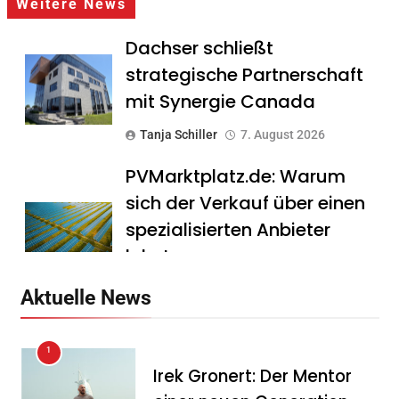
Weitere News
Dachser schließt
strategische Partnerschaft
mit Synergie Canada
Tanja Schiller
7. August 2026
PVMarktplatz.de: Warum
sich der Verkauf über einen
spezialisierten Anbieter
lohnt
Tanja Schiller
7. August 2026
Aktuelle News
HS Führungscoaching:
1
Warum ein
Irek Gronert: Der Mentor
Mitarbeitergespräch pro