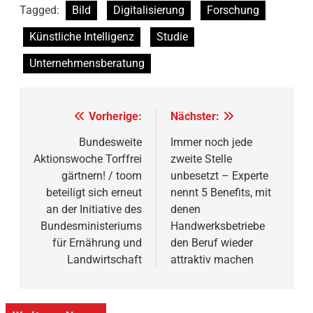
Tagged:
Bild
Digitalisierung
Forschung
Künstliche Intelligenz
Studie
Unternehmensberatung
Beitragsnavigation
Vorherige:
Nächster:
Bundesweite
Immer noch jede
Aktionswoche Torffrei
zweite Stelle
gärtnern! / toom
unbesetzt – Experte
beteiligt sich erneut
nennt 5 Benefits, mit
an der Initiative des
denen
Bundesministeriums
Handwerksbetriebe
für Ernährung und
den Beruf wieder
Landwirtschaft
attraktiv machen