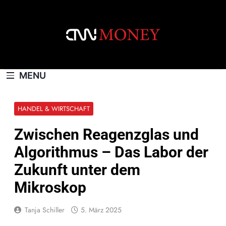
Skip
to
content
CNNMONEY.CH
MENU
HANDEL & WIRTSCHAFT
Zwischen Reagenzglas und
Algorithmus – Das Labor der
Zukunft unter dem
Mikroskop
Tanja Schiller
5. März 2025