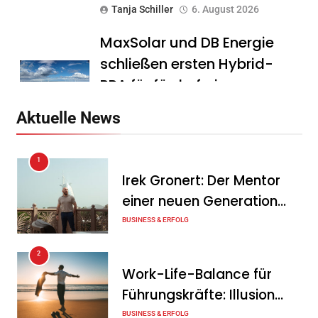
Tanja Schiller
6. August 2026
MaxSolar und DB Energie
schließen ersten Hybrid-
PPA für förderfreie
Anlagenkombination
Aktuelle News
Tanja Schiller
6. August 2026
1
KSB mit starkem
Irek Gronert: Der Mentor
Geschäftsverlauf im
einer neuen Generation
zweiten Quartal
von Unternehmern
BUSINESS & ERFOLG
Tanja Schiller
6. August 2026
2
Intersolar-Trend 2026:
Work-Life-Balance für
Warum Batteriespeicher
Führungskräfte: Illusion
zum wichtigsten Baustein
oder echte Chance?
BUSINESS & ERFOLG