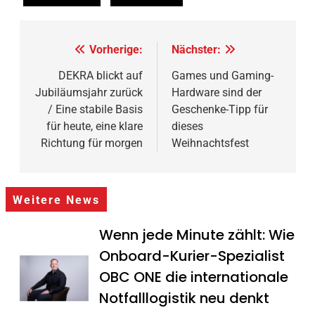
Beitragsnavigation
Vorherige:
Nächster:
DEKRA blickt auf
Games und Gaming-
Jubiläumsjahr zurück
Hardware sind der
/ Eine stabile Basis
Geschenke-Tipp für
für heute, eine klare
dieses
Richtung für morgen
Weihnachtsfest
Weitere News
Wenn jede Minute zählt: Wie
Onboard-Kurier-Spezialist
OBC ONE die internationale
Notfalllogistik neu denkt