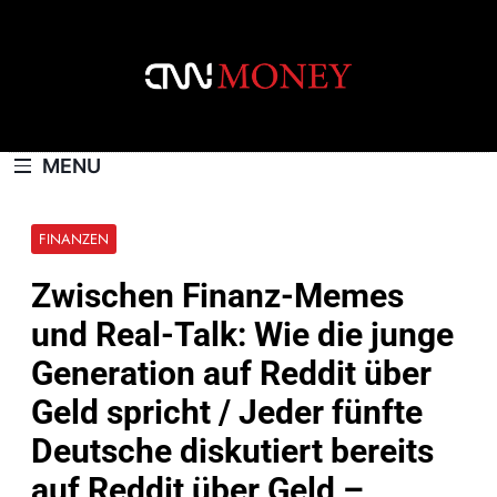
Skip
to
content
CNNMONEY.CH
MENU
FINANZEN
Zwischen Finanz-Memes
und Real-Talk: Wie die junge
Generation auf Reddit über
Geld spricht / Jeder fünfte
Deutsche diskutiert bereits
auf Reddit über Geld –