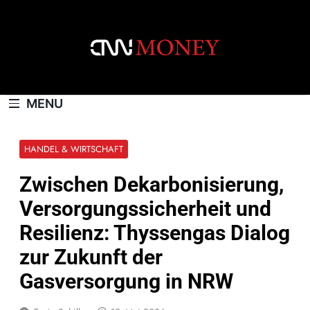
Skip
to
content
CNNMONEY.CH
MENU
HANDEL & WIRTSCHAFT
Zwischen Dekarbonisierung,
Versorgungssicherheit und
Resilienz: Thyssengas Dialog
zur Zukunft der
Gasversorgung in NRW