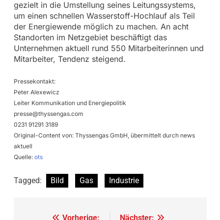
gezielt in die Umstellung seines Leitungssystems,
um einen schnellen Wasserstoff-Hochlauf als Teil
der Energiewende möglich zu machen. An acht
Standorten im Netzgebiet beschäftigt das
Unternehmen aktuell rund 550 Mitarbeiterinnen und
Mitarbeiter, Tendenz steigend.
Pressekontakt:
Peter Alexewicz
Leiter Kommunikation und Energiepolitik
presse@thyssengas.com
0231 91291 3189
Original-Content von: Thyssengas GmbH, übermittelt durch news
aktuell
Quelle:
ots
Tagged:
Bild
Gas
Industrie
Beitragsnavigation
Vorherige:
Nächster: