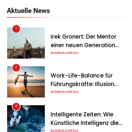
Anlagenkombination
Aktuelle News
Tanja Schiller
6. August 2026
1
KSB mit starkem
Irek Gronert: Der Mentor
Geschäftsverlauf im
einer neuen Generation
zweiten Quartal
von Unternehmern
BUSINESS & ERFOLG
Tanja Schiller
6. August 2026
2
Intersolar-Trend 2026:
Work-Life-Balance für
Warum Batteriespeicher
Führungskräfte: Illusion
zum wichtigsten Baustein
oder echte Chance?
BUSINESS & ERFOLG
der Energiewende werden
3
Tanja Schiller
6. August 2026
Intelligente Zeiten: Wie
Künstliche Intelligenz die
Geschäftswelt verändert
BUSINESS & ERFOLG