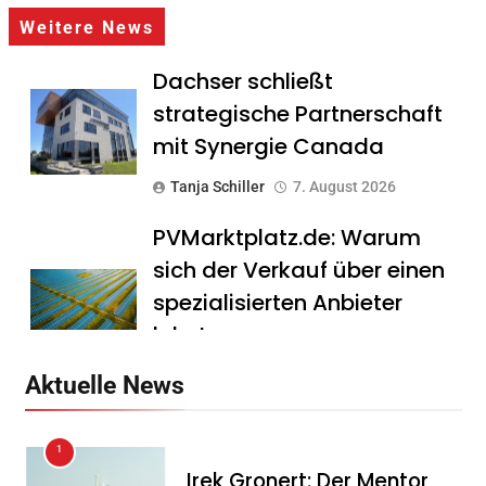
Weitere News
Dachser schließt
strategische Partnerschaft
mit Synergie Canada
Tanja Schiller
7. August 2026
PVMarktplatz.de: Warum
sich der Verkauf über einen
spezialisierten Anbieter
lohnt
Tanja Schiller
7. August 2026
Aktuelle News
HS Führungscoaching:
1
Warum ein
Irek Gronert: Der Mentor