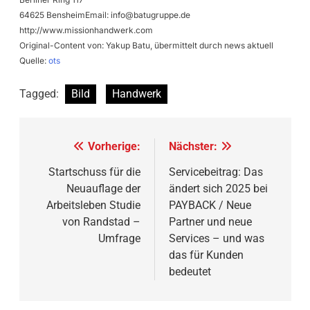
64625 BensheimEmail:
info@batugruppe.de
http://www.missionhandwerk.com
Original-Content von: Yakup Batu, übermittelt durch news aktuell
Quelle:
ots
Tagged:
Bild
Handwerk
Beitragsnavigation
Vorherige:
Nächster:
Startschuss für die
Servicebeitrag: Das
Neuauflage der
ändert sich 2025 bei
Arbeitsleben Studie
PAYBACK / Neue
von Randstad –
Partner und neue
Umfrage
Services – und was
das für Kunden
bedeutet