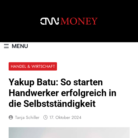
Skip
to
content
CNNMONEY.CH
MENU
HANDEL & WIRTSCHAFT
Yakup Batu: So starten
Handwerker erfolgreich in
die Selbstständigkeit
Tanja Schiller
17. Oktober 2024