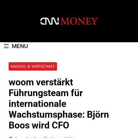
Skip
to
content
CNNMONEY.CH
MENU
HANDEL & WIRTSCHAFT
woom verstärkt
Führungsteam für
internationale
Wachstumsphase: Björn
Boos wird CFO