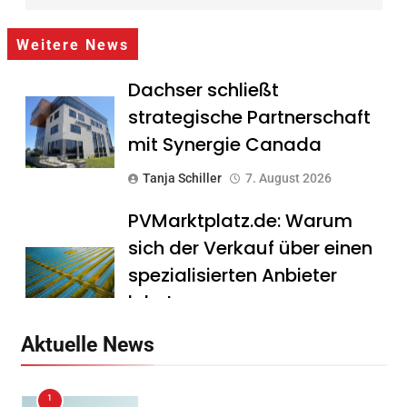
Weitere News
Dachser schließt
strategische Partnerschaft
mit Synergie Canada
Tanja Schiller
7. August 2026
PVMarktplatz.de: Warum
sich der Verkauf über einen
spezialisierten Anbieter
lohnt
Tanja Schiller
7. August 2026
Aktuelle News
HS Führungscoaching:
1
Warum ein