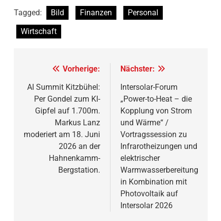
Tagged:
Bild
Finanzen
Personal
Wirtschaft
Beitragsnavigation
Vorherige:
Nächster:
AI Summit Kitzbühel:
Intersolar-Forum
Per Gondel zum KI-
„Power-to-Heat – die
Gipfel auf 1.700m.
Kopplung von Strom
Markus Lanz
und Wärme“ /
moderiert am 18. Juni
Vortragssession zu
2026 an der
Infrarotheizungen und
Hahnenkamm-
elektrischer
Bergstation.
Warmwasserbereitung
in Kombination mit
Photovoltaik auf
Intersolar 2026