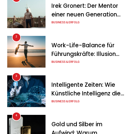
Irek Gronert: Der Mentor
Mitarbeitergespräch pro
einer neuen Generation
Jahr nichts verändert – und
von Unternehmern
BUSINESS & ERFOLG
was stattdessen
Verbindlichkeit schafft
2
Work-Life-Balance für
Tanja Schiller
7. August 2026
Führungskräfte: Illusion
Wenn jede Minute zählt: Wie
oder echte Chance?
BUSINESS & ERFOLG
Onboard-Kurier-Spezialist
3
OBC ONE die internationale
Intelligente Zeiten: Wie
Notfalllogistik neu denkt
Künstliche Intelligenz die
Tanja Schiller
6. August 2026
Geschäftswelt verändert
BUSINESS & ERFOLG
4
Gold und Silber im
Aufwind: Warum