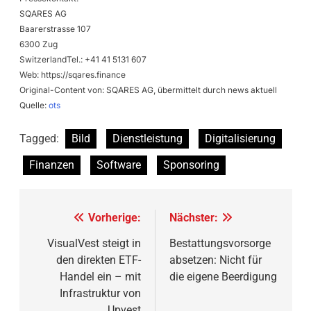
SQARES AG
Baarerstrasse 107
6300 Zug
SwitzerlandTel.: +41 41 5131 607
Web: https://sqares.finance
Original-Content von: SQARES AG, übermittelt durch news aktuell
Quelle:
ots
Tagged:
Bild
Dienstleistung
Digitalisierung
Finanzen
Software
Sponsoring
Beitragsnavigation
Vorherige:
Nächster:
VisualVest steigt in
Bestattungsvorsorge
den direkten ETF-
absetzen: Nicht für
Handel ein – mit
die eigene Beerdigung
Infrastruktur von
Upvest