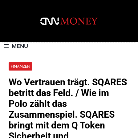
Skip
to
content
CNNMONEY.CH
MENU
FINANZEN
Wo Vertrauen trägt. SQARES
betritt das Feld. / Wie im
Polo zählt das
Zusammenspiel. SQARES
bringt mit dem Q Token
Sicherheit und