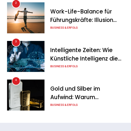
2
Intersolar-Trend 2026:
Work-Life-Balance für
Warum Batteriespeicher
Führungskräfte: Illusion
zum wichtigsten Baustein
oder echte Chance?
BUSINESS & ERFOLG
der Energiewende werden
3
Tanja Schiller
6. August 2026
Intelligente Zeiten: Wie
Künstliche Intelligenz die
Geschäftswelt verändert
BUSINESS & ERFOLG
4
Gold und Silber im
Aufwind: Warum
Edelmetalle als sicherer
BUSINESS & ERFOLG
Hafen zurück sind
5
Erfolgreich verhandeln: