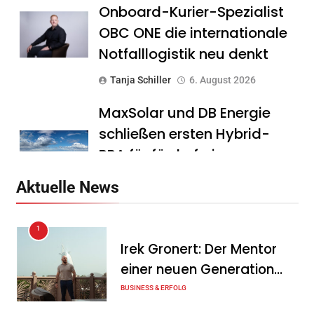
Onboard-Kurier-Spezialist
OBC ONE die internationale
Notfalllogistik neu denkt
Tanja Schiller
6. August 2026
MaxSolar und DB Energie
schließen ersten Hybrid-
PPA für förderfreie
Anlagenkombination
Aktuelle News
Tanja Schiller
6. August 2026
1
KSB mit starkem
Irek Gronert: Der Mentor
Geschäftsverlauf im
einer neuen Generation
zweiten Quartal
von Unternehmern
BUSINESS & ERFOLG
Tanja Schiller
6. August 2026