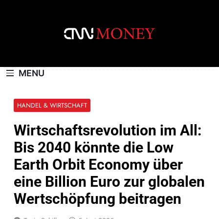
Skip
to
content
CNNMONEY.CH
MENU
HANDEL & WIRTSCHAFT
Wirtschaftsrevolution im All:
Bis 2040 könnte die Low
Earth Orbit Economy über
eine Billion Euro zur globalen
Wertschöpfung beitragen