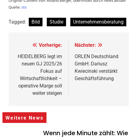
Original-Content von: Roland Berger, übermittelt durch news aktuell
Quelle:
ots
Tagged:
Bild
Studie
Unternehmensberatung
Beitragsnavigation
Vorherige:
Nächster:
HEIDELBERG legt im
ORLEN Deutschland
neuen GJ 2025/26
GmbH: Dariusz
Fokus auf
Kwiecinski verstärkt
Wirtschaftlichkeit –
Geschäftsführung
operative Marge soll
weiter steigen
Weitere News
Wenn jede Minute zählt: Wie